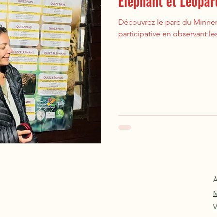
Éléphant et Léopar
Découvrez le parc du Minneri
participative en observant le
À
M
V