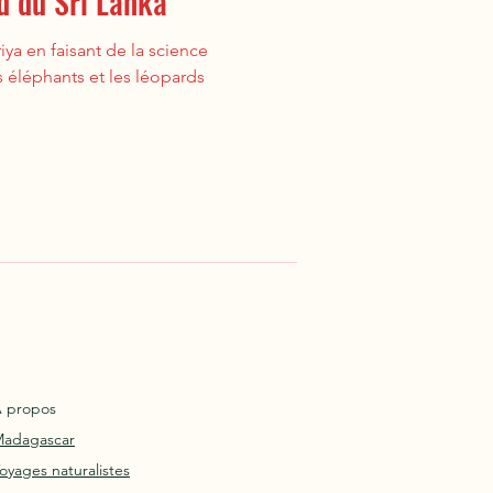
d du Sri Lanka
ya en faisant de la science
s éléphants et les léopards
 propos
adagascar
oyages naturalistes