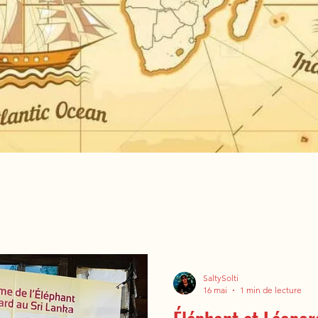
SaltySolti
16 mai
1 min de lecture